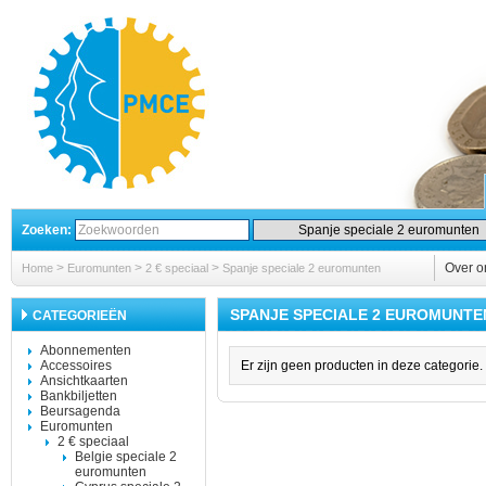
Zoeken:
>
>
>
Over o
Home
Euromunten
2 € speciaal
Spanje speciale 2 euromunten
SPANJE SPECIALE 2 EUROMUNTE
CATEGORIEËN
Abonnementen
Accessoires
Er zijn geen producten in deze categorie.
Ansichtkaarten
Bankbiljetten
Beursagenda
Euromunten
2 € speciaal
Belgie speciale 2
euromunten