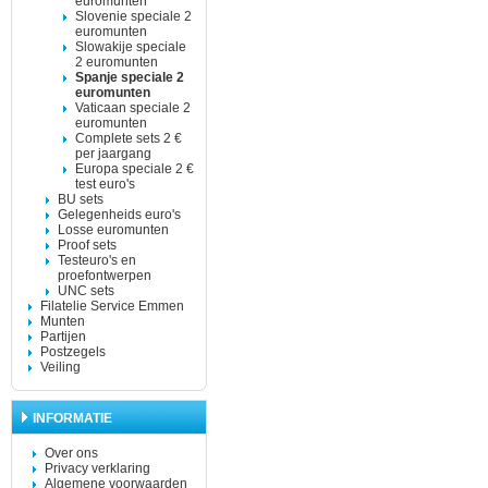
euromunten
Slovenie speciale 2
euromunten
Slowakije speciale
2 euromunten
Spanje speciale 2
euromunten
Vaticaan speciale 2
euromunten
Complete sets 2 €
per jaargang
Europa speciale 2 €
test euro's
BU sets
Gelegenheids euro's
Losse euromunten
Proof sets
Testeuro's en
proefontwerpen
UNC sets
Filatelie Service Emmen
Munten
Partijen
Postzegels
Veiling
INFORMATIE
Over ons
Privacy verklaring
Algemene voorwaarden