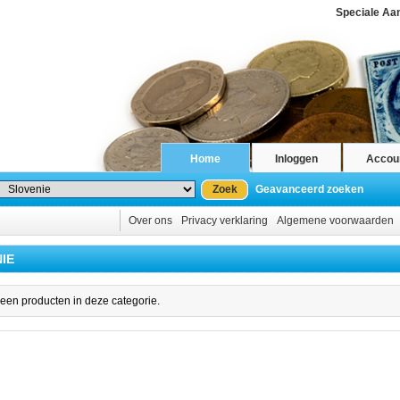
Speciale Aa
Home
Inloggen
Accou
Zoek
Geavanceerd zoeken
Over ons
Privacy verklaring
Algemene voorwaarden
IE
geen producten in deze categorie.