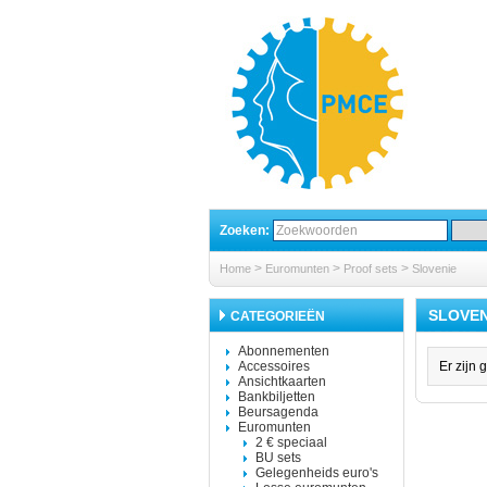
Zoeken:
>
>
>
Home
Euromunten
Proof sets
Slovenie
SLOVEN
CATEGORIEËN
Abonnementen
Accessoires
Er zijn 
Ansichtkaarten
Bankbiljetten
Beursagenda
Euromunten
2 € speciaal
BU sets
Gelegenheids euro's