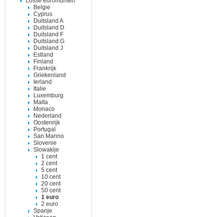
Losse euromunten
Belgie
Cyprus
Duitsland A
Duitsland D
Duitsland F
Duitsland G
Duitsland J
Estland
Finland
Frankrijk
Griekenland
Ierland
Italie
Luxemburg
Malta
Monaco
Nederland
Oostenrijk
Portugal
San Marino
Slovenie
Slowakije
1 cent
2 cent
5 cent
10 cent
20 cent
50 cent
1 euro
2 euro
Spanje