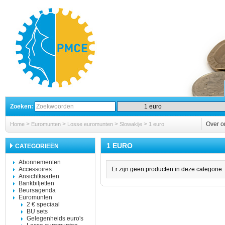
Zoeken:
>
>
>
>
Over o
Home
Euromunten
Losse euromunten
Slowakije
1 euro
1 EURO
CATEGORIEËN
Abonnementen
Accessoires
Er zijn geen producten in deze categorie.
Ansichtkaarten
Bankbiljetten
Beursagenda
Euromunten
2 € speciaal
BU sets
Gelegenheids euro's