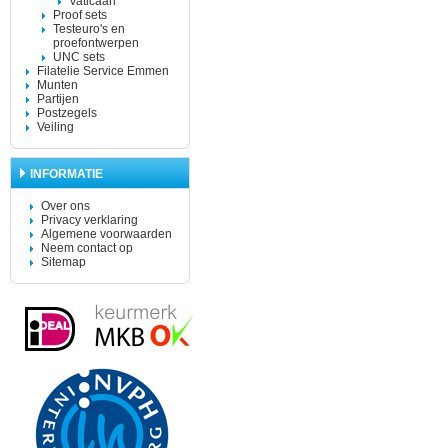
Vaticaan
Proof sets
Testeuro's en
proefontwerpen
UNC sets
Filatelie Service Emmen
Munten
Partijen
Postzegels
Veiling
INFORMATIE
Over ons
Privacy verklaring
Algemene voorwaarden
Neem contact op
Sitemap