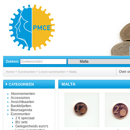
Zoeken:
>
>
>
Over o
Home
Euromunten
Losse euromunten
Malta
MALTA
CATEGORIEËN
Abonnementen
Accessoires
Ansichtkaarten
Bankbiljetten
Beursagenda
Euromunten
2 € speciaal
BU sets
Gelegenheids euro's