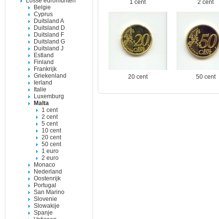
Losse euromunten
1 cent
2 cent
Belgie
Cyprus
Duitsland A
Duitsland D
Duitsland F
Duitsland G
Duitsland J
Estland
Finland
Frankrijk
Griekenland
20 cent
50 cent
Ierland
Italie
Luxemburg
Malta
1 cent
2 cent
5 cent
10 cent
20 cent
50 cent
1 euro
2 euro
Monaco
Nederland
Oostenrijk
Portugal
San Marino
Slovenie
Slowakije
Spanje