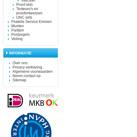
Vaticaan
Proof sets
Testeuro's en
proefontwerpen
UNC sets
Filatelie Service Emmen
Munten
Partijen
Postzegels
Veiling
INFORMATIE
Over ons
Privacy verklaring
Algemene voorwaarden
Neem contact op
Sitemap