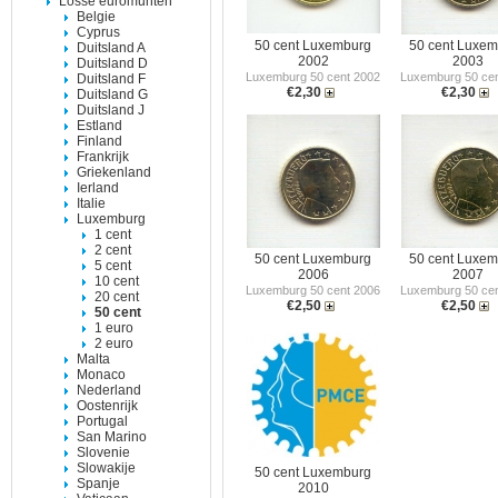
Losse euromunten
Belgie
Cyprus
50 cent Luxemburg
50 cent Luxe
Duitsland A
2002
2003
Duitsland D
Luxemburg 50 cent 2002
Luxemburg 50 cen
Duitsland F
€2,30
€2,30
Duitsland G
Duitsland J
Estland
Finland
Frankrijk
Griekenland
Ierland
Italie
Luxemburg
1 cent
2 cent
50 cent Luxemburg
50 cent Luxe
5 cent
2006
2007
10 cent
Luxemburg 50 cent 2006
Luxemburg 50 cen
20 cent
€2,50
€2,50
50 cent
1 euro
2 euro
Malta
Monaco
Nederland
Oostenrijk
Portugal
San Marino
Slovenie
Slowakije
50 cent Luxemburg
Spanje
2010