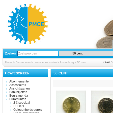
Zoeken:
>
>
>
>
Over o
Home
Euromunten
Losse euromunten
Luxemburg
50 cent
50 CENT
CATEGORIEËN
Abonnementen
Accessoires
Ansichtkaarten
Bankbiljetten
Beursagenda
Euromunten
2 € speciaal
BU sets
Gelegenheids euro's