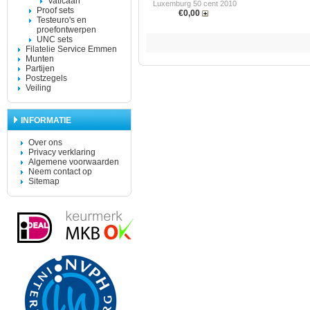
Vaticaan
Luxemburg 50 cent 2010
Proof sets
€0,00
Testeuro's en
proefontwerpen
UNC sets
Filatelie Service Emmen
Munten
Partijen
Postzegels
Veiling
INFORMATIE
Over ons
Privacy verklaring
Algemene voorwaarden
Neem contact op
Sitemap