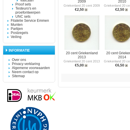
Vaticaan
2009
2010
Proof sets
Griekenland 20 cent 2009
Griekenland 20 ce
Testeuro's en
€2,50
€2,50
proefontwerpen
UNC sets
Filatelie Service Emmen
Munten
Partijen
Postzegels
Veiling
INFORMATIE
20 cent Griekenland
20 cent Grieke
2013
2014
Over ons
Griekenland 20 cent 2013
Griekenland 20 ce
Privacy verklaring
€5,00
€6,50
Algemene voorwaarden
Neem contact op
Sitemap