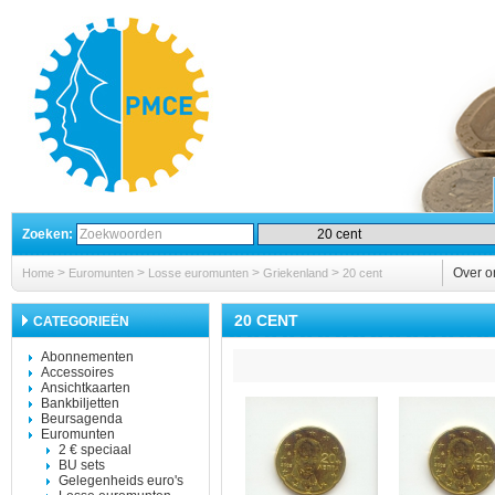
Zoeken:
>
>
>
>
Over o
Home
Euromunten
Losse euromunten
Griekenland
20 cent
20 CENT
CATEGORIEËN
Abonnementen
Accessoires
Ansichtkaarten
Bankbiljetten
Beursagenda
Euromunten
2 € speciaal
BU sets
Gelegenheids euro's