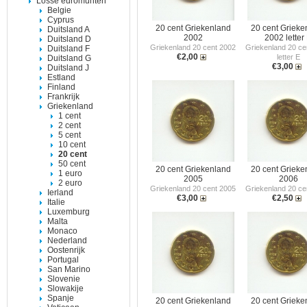
Losse euromunten
Belgie
Cyprus
20 cent Griekenland
20 cent Grieke
Duitsland A
2002
2002 letter
Duitsland D
Griekenland 20 cent 2002
Griekenland 20 ce
Duitsland F
€2,00
letter E
Duitsland G
€3,00
Duitsland J
Estland
Finland
Frankrijk
Griekenland
1 cent
2 cent
5 cent
10 cent
20 cent
50 cent
20 cent Griekenland
20 cent Grieke
1 euro
2005
2006
2 euro
Griekenland 20 cent 2005
Griekenland 20 ce
Ierland
€3,00
€2,50
Italie
Luxemburg
Malta
Monaco
Nederland
Oostenrijk
Portugal
San Marino
Slovenie
Slowakije
Spanje
20 cent Griekenland
20 cent Grieke