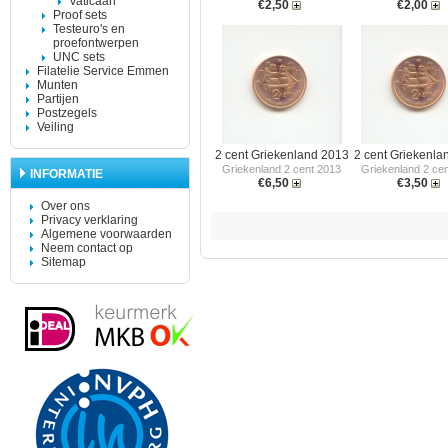
Vaticaan
€2,50
€2,00
Proof sets
Testeuro's en
proefontwerpen
UNC sets
Filatelie Service Emmen
Munten
Partijen
Postzegels
Veiling
2 cent Griekenland 2013
2 cent Griekenla
Griekenland 2 cent 2013
Griekenland 2 ce
INFORMATIE
€6,50
€3,50
Over ons
Privacy verklaring
Algemene voorwaarden
Neem contact op
Sitemap