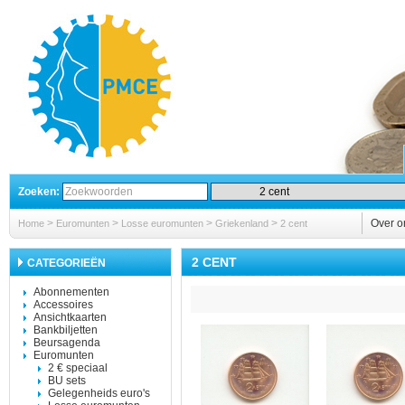
Zoeken:
>
>
>
>
Over o
Home
Euromunten
Losse euromunten
Griekenland
2 cent
2 CENT
CATEGORIEËN
Abonnementen
Accessoires
Ansichtkaarten
Bankbiljetten
Beursagenda
Euromunten
2 € speciaal
BU sets
Gelegenheids euro's