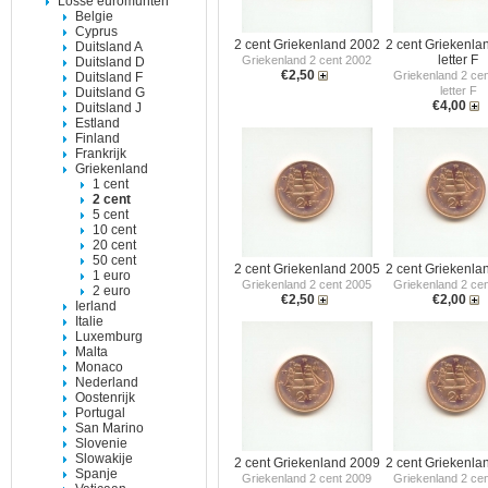
Losse euromunten
Belgie
Cyprus
2 cent Griekenland 2002
2 cent Griekenla
Duitsland A
letter F
Griekenland 2 cent 2002
Duitsland D
€2,50
Griekenland 2 ce
Duitsland F
letter F
Duitsland G
€4,00
Duitsland J
Estland
Finland
Frankrijk
Griekenland
1 cent
2 cent
5 cent
10 cent
20 cent
50 cent
2 cent Griekenland 2005
2 cent Griekenla
1 euro
Griekenland 2 cent 2005
Griekenland 2 ce
2 euro
€2,50
€2,00
Ierland
Italie
Luxemburg
Malta
Monaco
Nederland
Oostenrijk
Portugal
San Marino
Slovenie
Slowakije
2 cent Griekenland 2009
2 cent Griekenla
Spanje
Griekenland 2 cent 2009
Griekenland 2 ce