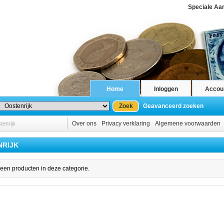
Speciale Aa
Home
Inloggen
Accou
Zoek
Geavanceerd zoeken
Over ons
Privacy verklaring
Algemene voorwaarden
tenrijk
NRIJK
geen producten in deze categorie.