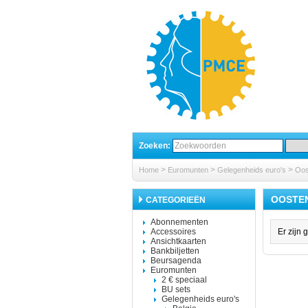
Zoeken:
>
>
>
Home
Euromunten
Gelegenheids euro's
Oos
OOSTE
CATEGORIEËN
Abonnementen
Accessoires
Er zijn 
Ansichtkaarten
Bankbiljetten
Beursagenda
Euromunten
2 € speciaal
BU sets
Gelegenheids euro's