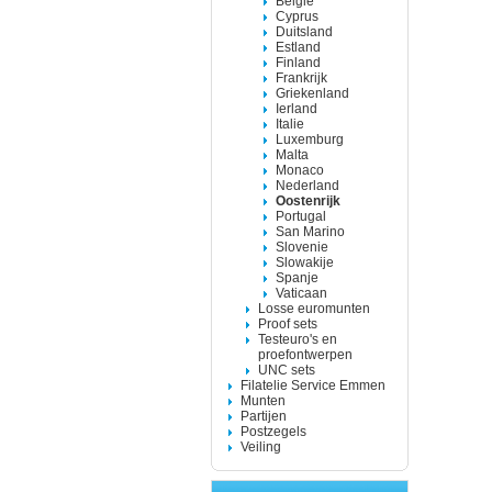
Belgie
Cyprus
Duitsland
Estland
Finland
Frankrijk
Griekenland
Ierland
Italie
Luxemburg
Malta
Monaco
Nederland
Oostenrijk
Portugal
San Marino
Slovenie
Slowakije
Spanje
Vaticaan
Losse euromunten
Proof sets
Testeuro's en
proefontwerpen
UNC sets
Filatelie Service Emmen
Munten
Partijen
Postzegels
Veiling