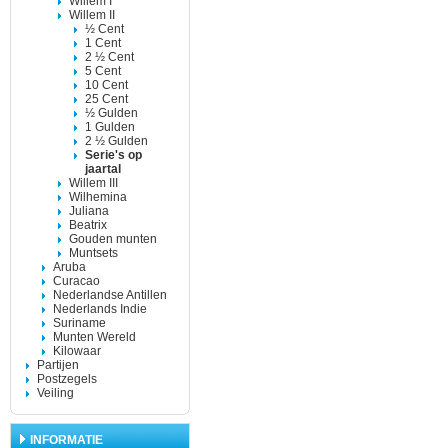
Willem I
Willem II
½ Cent
1 Cent
2 ½ Cent
5 Cent
10 Cent
25 Cent
½ Gulden
1 Gulden
2 ½ Gulden
Serie's op
jaartal
Willem III
Wilhemina
Juliana
Beatrix
Gouden munten
Muntsets
Aruba
Curacao
Nederlandse Antillen
Nederlands Indie
Suriname
Munten Wereld
Kilowaar
Partijen
Postzegels
Veiling
INFORMATIE