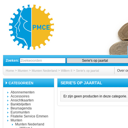
Zoeken:
>
>
>
>
Over o
Home
Munten
Munten Nederland
Willem II
Serie's op jaartal
SERIE'S OP JAARTAL
CATEGORIEËN
Abonnementen
Accessoires
Er zijn geen producten in deze categorie.
Ansichtkaarten
Bankbiljetten
Beursagenda
Euromunten
Filatelie Service Emmen
Munten
Munten Nederland