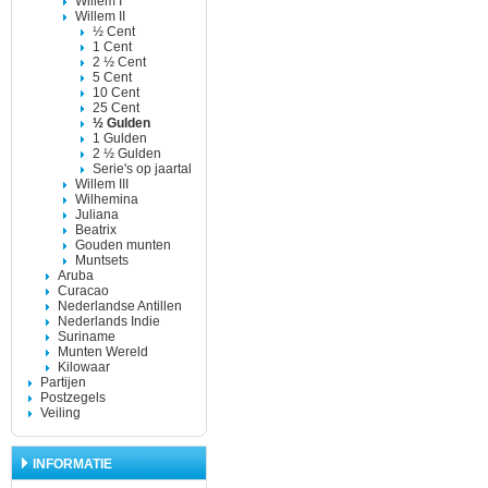
Willem I
Willem II
½ Cent
1 Cent
2 ½ Cent
5 Cent
10 Cent
25 Cent
½ Gulden
1 Gulden
2 ½ Gulden
Serie's op jaartal
Willem III
Wilhemina
Juliana
Beatrix
Gouden munten
Muntsets
Aruba
Curacao
Nederlandse Antillen
Nederlands Indie
Suriname
Munten Wereld
Kilowaar
Partijen
Postzegels
Veiling
INFORMATIE