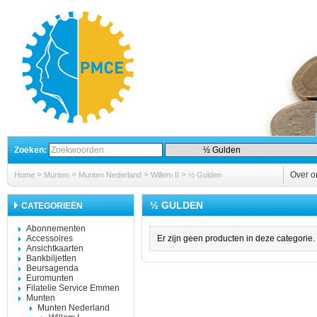
Zoeken:
>
>
>
>
Over o
Home
Munten
Munten Nederland
Willem II
½ Gulden
½ GULDEN
CATEGORIEËN
Abonnementen
Accessoires
Er zijn geen producten in deze categorie.
Ansichtkaarten
Bankbiljetten
Beursagenda
Euromunten
Filatelie Service Emmen
Munten
Munten Nederland