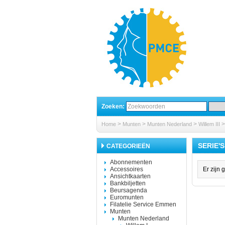
Zoeken:
>
>
>
Home
Munten
Munten Nederland
Willem III
SERIE'
CATEGORIEËN
Abonnementen
Accessoires
Er zijn 
Ansichtkaarten
Bankbiljetten
Beursagenda
Euromunten
Filatelie Service Emmen
Munten
Munten Nederland