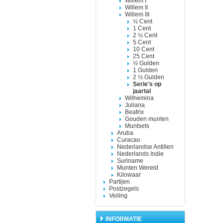
Willem I
Willem II
Willem III
½ Cent
1 Cent
2 ½ Cent
5 Cent
10 Cent
25 Cent
½ Gulden
1 Gulden
2 ½ Gulden
Serie's op
jaartal
Wilhemina
Juliana
Beatrix
Gouden munten
Muntsets
Aruba
Curacao
Nederlandse Antillen
Nederlands Indie
Suriname
Munten Wereld
Kilowaar
Partijen
Postzegels
Veiling
INFORMATIE