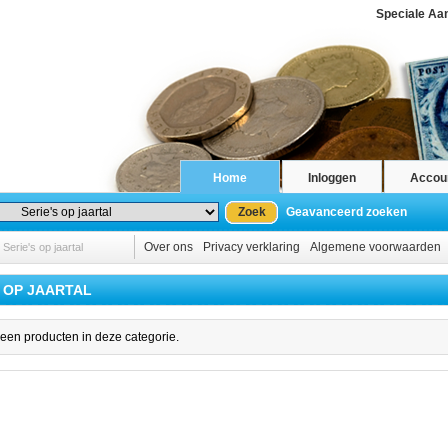
Speciale Aa
Home
Inloggen
Accou
Zoek
Geavanceerd zoeken
>
Over ons
Privacy verklaring
Algemene voorwaarden
Serie's op jaartal
S OP JAARTAL
geen producten in deze categorie.