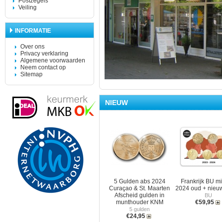
Postzegels
Veiling
INFORMATIE
Over ons
Privacy verklaring
Algemene voorwaarden
Neem contact op
Sitemap
NIEUW
5 Gulden abs 2024
Frankrijk BU mi
Curaçao & St. Maarten
2024 oud + nieuw
Afscheid gulden in
BU
munthouder KNM
€59,95
5 gulden
€24,95