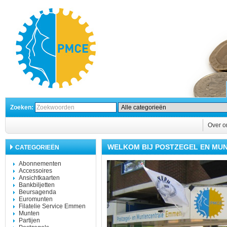
Zoeken:
Over o
WELKOM BIJ POSTZEGEL EN MU
CATEGORIEËN
Abonnementen
Accessoires
Ansichtkaarten
Bankbiljetten
Beursagenda
Euromunten
Filatelie Service Emmen
Munten
Partijen